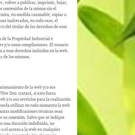
, volver a publicar, imprimir, bajar,
s contenidos de la misma sin el
ermita, en medida razonable, copiar o
se inalterados, en todo caso, el
o del titular de los derechos de esos
n de la Propiedad Industrial e
les y/o como compilaciones. El usuario
a a esos derechos incluidos en la web.
ar de los mismos.
b
ncionamiento de la web y/o sus
Vive Zen tratará, si esto fuera
eb y/o sus servicios para la realización
o pueda utilizar en todo momento la web
uantas modificaciones técnicas sean
de su conexión. Salvo que se indique
io una duración indefinida, no
 o el acceso a la web en cualquier