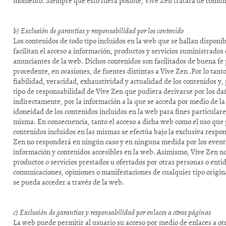
momento. Siempre que esto fuera posible, Vive Zen tratará de comunic
b) Exclusión de garantías y responsabilidad por los contenido
Los contenidos de todo tipo incluidos en la web que se hallan disponib
facilitan el acceso a información, productos y servicios suministrados
anunciantes de la web. Dichos contenidos son facilitados de buena fe
procedente, en ocasiones, de fuentes distintas a Vive Zen .Por lo tan
fiabilidad, veracidad, exhaustividad y actualidad de los contenidos y,
tipo de responsabilidad de Vive Zen que pudiera derivarse por los da
indirectamente, por la información a la que se acceda por medio de la
idoneidad de los contenidos incluidos en la web para fines particulare
misma. En consecuencia, tanto el acceso a dicha web como el uso que
contenidos incluidos en las mismas se efectúa bajo la exclusiva respon
Zen no responderá en ningún caso y en ninguna medida por los eventua
información y contenidos accesibles en la web. Asimismo, Vive Zen n
productos o servicios prestados u ofertados por otras personas o enti
comunicaciones, opiniones o manifestaciones de cualquier tipo origina
se pueda acceder a través de la web.
c) Exclusión de garantías y responsabilidad por enlaces a otras páginas
La web puede permitir al usuario su acceso por medio de enlaces a o