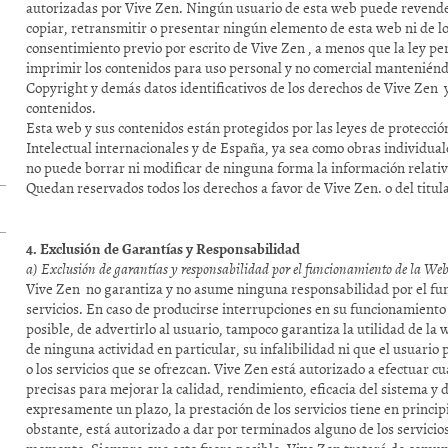
autorizadas por Vive Zen. Ningún usuario de esta web puede revender
copiar, retransmitir o presentar ningún elemento de esta web ni de lo
consentimiento previo por escrito de Vive Zen , a menos que la ley p
imprimir los contenidos para uso personal y no comercial manteniéndo
Copyright y demás datos identificativos de los derechos de Vive Zen y/
contenidos.
Esta web y sus contenidos están protegidos por las leyes de protecció
Intelectual internacionales y de España, ya sea como obras individua
no puede borrar ni modificar de ninguna forma la información relativ
Quedan reservados todos los derechos a favor de Vive Zen. o del titul
4. Exclusión de Garantías y Responsabilidad
a) Exclusión de garantías y responsabilidad por el funcionamiento de la We
Vive Zen no garantiza y no asume ninguna responsabilidad por el fu
servicios. En caso de producirse interrupciones en su funcionamiento 
posible, de advertirlo al usuario, tampoco garantiza la utilidad de la w
de ninguna actividad en particular, su infalibilidad ni que el usuari
o los servicios que se ofrezcan. Vive Zen está autorizado a efectuar c
precisas para mejorar la calidad, rendimiento, eficacia del sistema y 
expresamente un plazo, la prestación de los servicios tiene en princip
obstante, está autorizado a dar por terminados alguno de los servicios