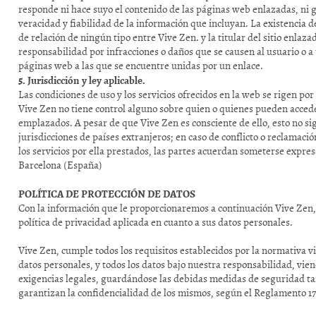
responde ni hace suyo el contenido de las páginas web enlazadas, ni g
veracidad y fiabilidad de la información que incluyan. La existencia d
de relación de ningún tipo entre Vive Zen. y la titular del sitio enlaz
responsabilidad por infracciones o daños que se causen al usuario o a 
páginas web a las que se encuentre unidas por un enlace.
5. Jurisdicción y ley aplicable.
Las condiciones de uso y los servicios ofrecidos en la web se rigen por
Vive Zen no tiene control alguno sobre quien o quienes pueden acced
emplazados. A pesar de que Vive Zen es consciente de ello, esto no sig
jurisdicciones de países extranjeros; en caso de conflicto o reclamació
los servicios por ella prestados, las partes acuerdan someterse expre
Barcelona (España)
POLÍTICA DE PROTECCIÓN DE DATOS
Con la información que le proporcionaremos a continuación Vive Zen, 
política de privacidad aplicada en cuanto a sus datos personales.
Vive Zen, cumple todos los requisitos establecidos por la normativa v
datos personales, y todos los datos bajo nuestra responsabilidad, vie
exigencias legales, guardándose las debidas medidas de seguridad ta
garantizan la confidencialidad de los mismos, según el Reglamento 17