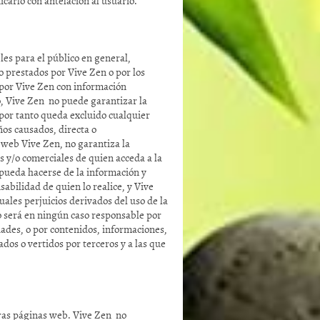
arlo con antelación al usuario.
les para el público en general,
 o prestados por Vive Zen o por los
 por Vive Zen con información
to, Vive Zen no puede garantizar la
 por tanto queda excluido cualquier
ños causados, directa o
 web Vive Zen, no garantiza la
s y/o comerciales de quien acceda a la
 pueda hacerse de la información y
sabilidad de quien lo realice, y Vive
les perjuicios derivados del uso de la
o será en ningún caso responsable por
dades, o por contenidos, informaciones,
dos o vertidos por terceros y a las que
tras páginas web. Vive Zen no