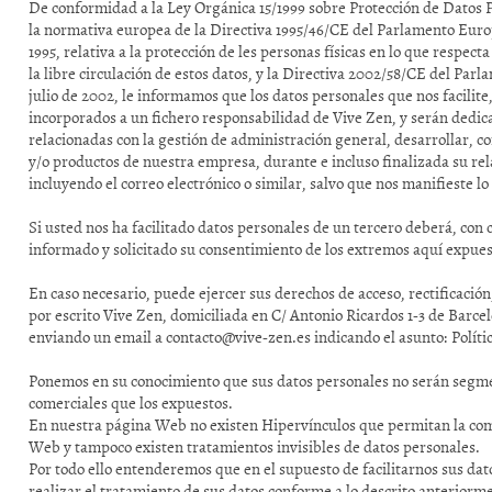
De conformidad a la Ley Orgánica 15/1999 sobre Protección de Datos 
la normativa europea de la Directiva 1995/46/CE del Parlamento Europ
1995, relativa a la protección de les personas físicas en lo que respect
la libre circulación de estos datos, y la Directiva 2002/58/CE del Par
julio de 2002, le informamos que los datos personales que nos facilite
incorporados a un fichero responsabilidad de Vive Zen, y serán dedic
relacionadas con la gestión de administración general, desarrollar, co
y/o productos de nuestra empresa, durante e incluso finalizada su re
incluyendo el correo electrónico o similar, salvo que nos manifieste lo
Si usted nos ha facilitado datos personales de un tercero deberá, con 
informado y solicitado su consentimiento de los extremos aquí expues
En caso necesario, puede ejercer sus derechos de acceso, rectificación
por escrito Vive Zen, domiciliada en C/ Antonio Ricardos 1-3 de Barce
enviando un email a contacto@vive-zen.es indicando el asunto: Políti
Ponemos en su conocimiento que sus datos personales no serán segmen
comerciales que los expuestos.
En nuestra página Web no existen Hipervínculos que permitan la com
Web y tampoco existen tratamientos invisibles de datos personales.
Por todo ello entenderemos que en el supuesto de facilitarnos sus da
realizar el tratamiento de sus datos conforme a lo descrito anteriorm